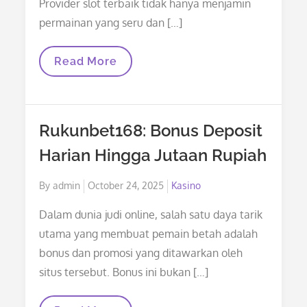
Provider slot terbaik tidak hanya menjamin
permainan yang seru dan […]
Provider
Read More
Slot
Terbaik:
Menangkan
Hadiah
Besar
Rukunbet168: Bonus Deposit
Di
Cipit88
Harian Hingga Jutaan Rupiah
Posted
By
admin
October 24, 2025
Kasino
on
Dalam dunia judi online, salah satu daya tarik
utama yang membuat pemain betah adalah
bonus dan promosi yang ditawarkan oleh
situs tersebut. Bonus ini bukan […]