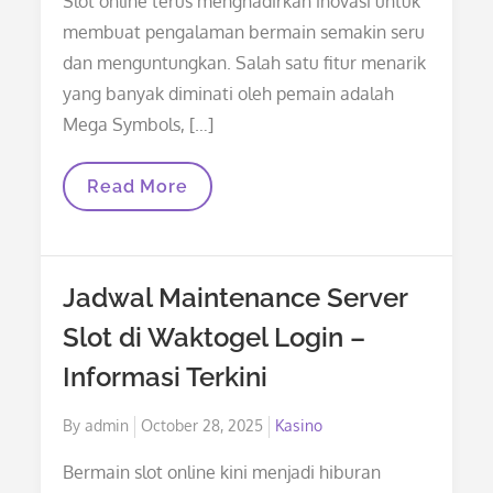
Slot online terus menghadirkan inovasi untuk
membuat pengalaman bermain semakin seru
dan menguntungkan. Salah satu fitur menarik
yang banyak diminati oleh pemain adalah
Mega Symbols, […]
Cara
Read More
Menggunakan
Fitur
Mega
Symbols
Di
Jadwal Maintenance Server
Slot
Hacksaw
Slot di Waktogel Login –
Gaming
Di
Informasi Terkini
Eos77
Alternatif
Posted
By
admin
October 28, 2025
Kasino
on
Bermain slot online kini menjadi hiburan