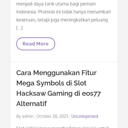
menjadi daya tarik utama bagi pemain
Indonesia. Promosi ini tidak hanya menambah
keseruan, tetapi juga meningkatkan peluang
[…]
Bonus
Read More
Dan
Free
Spin:
Cara
Memaksimalkan
Cara Menggunakan Fitur
Promosi
Slot
Mega Symbols di Slot
Tanpa
Terjebak
Hacksaw Gaming di eos77
Syarat
Alternatif
Posted
By
admin
October 28, 2025
Uncategorized
on