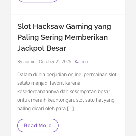
Jenis-
Jenis
Jackpot
Slot
Gacor:
Slot Hacksaw Gaming yang
Fixed,
Local,
Paling Sering Memberikan
Dan
Progressive
Jackpot Besar
Posted
By
admin
October 21, 2025
Kasino
on
Dalam dunia perjudian online, permainan slot
selalu menjadi favorit karena
kesederhanaannya dan kesempatan besar
untuk meraih keuntungan. slot satu hal yang
paling dicari oleh para […]
Slot
Read More
Hacksaw
Gaming