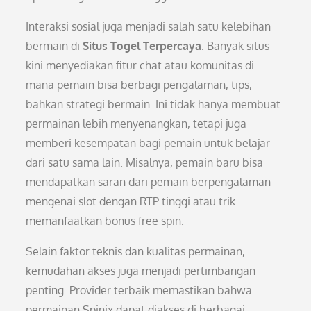
Interaksi sosial juga menjadi salah satu kelebihan
bermain di
Situs Togel Terpercaya
. Banyak situs
kini menyediakan fitur chat atau komunitas di
mana pemain bisa berbagi pengalaman, tips,
bahkan strategi bermain. Ini tidak hanya membuat
permainan lebih menyenangkan, tetapi juga
memberi kesempatan bagi pemain untuk belajar
dari satu sama lain. Misalnya, pemain baru bisa
mendapatkan saran dari pemain berpengalaman
mengenai slot dengan RTP tinggi atau trik
memanfaatkan bonus free spin.
Selain faktor teknis dan kualitas permainan,
kemudahan akses juga menjadi pertimbangan
penting. Provider terbaik memastikan bahwa
permainan Spinix dapat diakses di berbagai