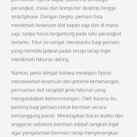
perangkat, mulai dari komputer desktop hingga
smartphone. Dengan begitu, pemain bisa
menikmati keseruan slot kapan saja dan di mana
saja, tanpa harus tergantung pada satu perangkat
tertentu. Fitur ini sangat membantu bagi pemain
yang memiliki jadwal padat tetapi tetap ingin
menikmati hiburan daring.
Namun, perlu diingat bahwa meskipun Spinix
menawarkan keseruan dan potensi kemenangan,
permainan slot tetaplah jenis hiburan yang
mengandalkan keberuntungan. Oleh karena itu,
penting bagi pemain untuk bermain secara
bertanggung jawab. Menetapkan batas waktu dan
anggaran sebelum bermain adalah langkah bijak
agar pengalaman bermain tetap menyenangkan