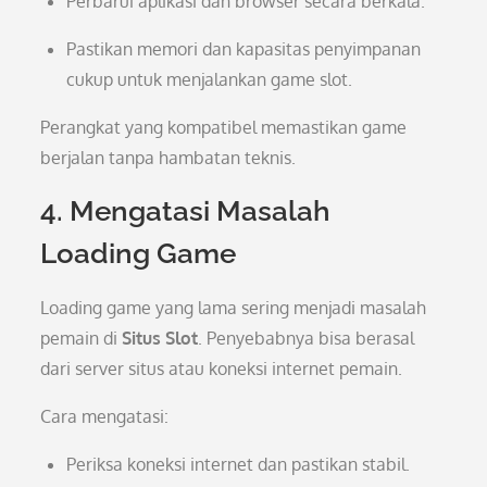
Perbarui aplikasi dan browser secara berkala.
Pastikan memori dan kapasitas penyimpanan
cukup untuk menjalankan game slot.
Perangkat yang kompatibel memastikan game
berjalan tanpa hambatan teknis.
4. Mengatasi Masalah
Loading Game
Loading game yang lama sering menjadi masalah
pemain di
Situs Slot
. Penyebabnya bisa berasal
dari server situs atau koneksi internet pemain.
Cara mengatasi:
Periksa koneksi internet dan pastikan stabil.