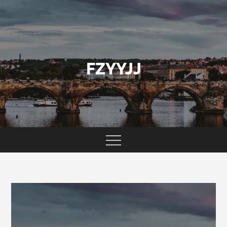
Skip
to
content
FZYYJJ