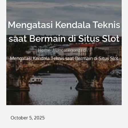
Mengatasi Kendala Teknis
saat Bermain di Situs Slot
Home
Uncategorized
Mengatasi Kendala Teknis saat Bermain di Situs Slot
Posted
October 5, 2025
on