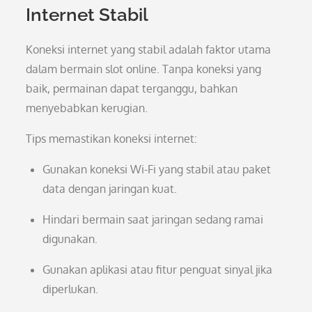
Internet Stabil
Koneksi internet yang stabil adalah faktor utama
dalam bermain slot online. Tanpa koneksi yang
baik, permainan dapat terganggu, bahkan
menyebabkan kerugian.
Tips memastikan koneksi internet:
Gunakan koneksi Wi-Fi yang stabil atau paket
data dengan jaringan kuat.
Hindari bermain saat jaringan sedang ramai
digunakan.
Gunakan aplikasi atau fitur penguat sinyal jika
diperlukan.