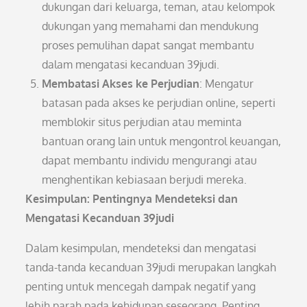
dukungan dari keluarga, teman, atau kelompok
dukungan yang memahami dan mendukung
proses pemulihan dapat sangat membantu
dalam mengatasi kecanduan 39judi.
Membatasi Akses ke Perjudian
: Mengatur
batasan pada akses ke perjudian online, seperti
memblokir situs perjudian atau meminta
bantuan orang lain untuk mengontrol keuangan,
dapat membantu individu mengurangi atau
menghentikan kebiasaan berjudi mereka.
Kesimpulan: Pentingnya Mendeteksi dan
Mengatasi Kecanduan 39judi
Dalam kesimpulan, mendeteksi dan mengatasi
tanda-tanda kecanduan 39judi merupakan langkah
penting untuk mencegah dampak negatif yang
lebih parah pada kehidupan seseorang. Penting