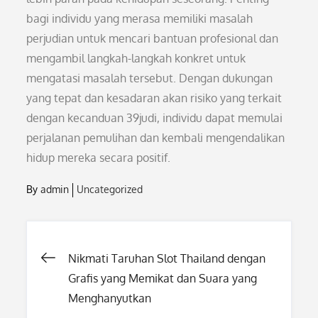
bagi individu yang merasa memiliki masalah
perjudian untuk mencari bantuan profesional dan
mengambil langkah-langkah konkret untuk
mengatasi masalah tersebut. Dengan dukungan
yang tepat dan kesadaran akan risiko yang terkait
dengan kecanduan 39judi, individu dapat memulai
perjalanan pemulihan dan kembali mengendalikan
hidup mereka secara positif.
By
admin
Uncategorized
Post
Nikmati Taruhan Slot Thailand dengan
Grafis yang Memikat dan Suara yang
navigation
Menghanyutkan