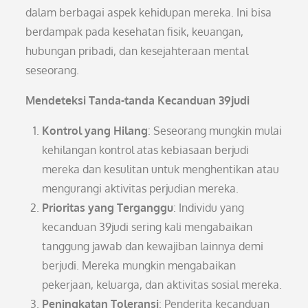
dalam berbagai aspek kehidupan mereka. Ini bisa
berdampak pada kesehatan fisik, keuangan,
hubungan pribadi, dan kesejahteraan mental
seseorang.
Mendeteksi Tanda-tanda Kecanduan 39judi
Kontrol yang Hilang
: Seseorang mungkin mulai
kehilangan kontrol atas kebiasaan berjudi
mereka dan kesulitan untuk menghentikan atau
mengurangi aktivitas perjudian mereka.
Prioritas yang Terganggu
: Individu yang
kecanduan 39judi sering kali mengabaikan
tanggung jawab dan kewajiban lainnya demi
berjudi. Mereka mungkin mengabaikan
pekerjaan, keluarga, dan aktivitas sosial mereka.
Peningkatan Toleransi
: Penderita kecanduan