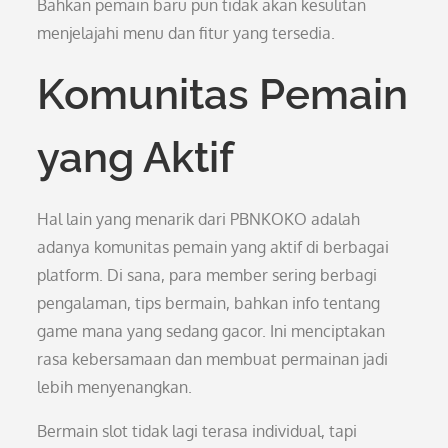
Bahkan pemain baru pun tidak akan kesulitan
menjelajahi menu dan fitur yang tersedia.
Komunitas Pemain
yang Aktif
Hal lain yang menarik dari PBNKOKO adalah
adanya komunitas pemain yang aktif di berbagai
platform. Di sana, para member sering berbagi
pengalaman, tips bermain, bahkan info tentang
game mana yang sedang gacor. Ini menciptakan
rasa kebersamaan dan membuat permainan jadi
lebih menyenangkan.
Bermain slot tidak lagi terasa individual, tapi