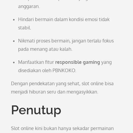
anggaran.
Hindari bermain dalam kondisi emosi tidak
stabil.
Nikmati proses bermain, jangan terlalu fokus
pada menang atau kalah.
Manfaatkan fitur
responsible gaming
yang
disediakan oleh PBNKOKO.
Dengan pendekatan yang sehat, slot online bisa
menjadi hiburan seru dan mengasyikkan.
Penutup
Slot online kini bukan hanya sekadar permainan