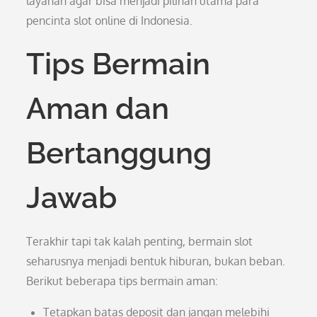
layanan agar bisa menjadi pilihan utama para
pencinta slot online di Indonesia.
Tips Bermain
Aman dan
Bertanggung
Jawab
Terakhir tapi tak kalah penting, bermain slot
seharusnya menjadi bentuk hiburan, bukan beban.
Berikut beberapa tips bermain aman:
Tetapkan batas deposit dan jangan melebihi