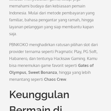
memahami budaya dan kebiasaan pemain
Indonesia. Mulai dari metode pembayaran yang
familiar, bahasa pengantar yang ramah, hingga
layanan pelanggan yang siap membantu kapan
saja.
PBNKOKO menghadirkan ratusan pilihan slot dari
provider ternama seperti Pragmatic Play, PG Soft,
Habanero, dan tentunya Hacksaw Gaming. Kamu
bisa menemukan game favorit seperti
Gates of
Olympus
,
Sweet Bonanza
, hingga yang lebih
menantang seperti
Chaos Crew
.
Keunggulan
Bermain di