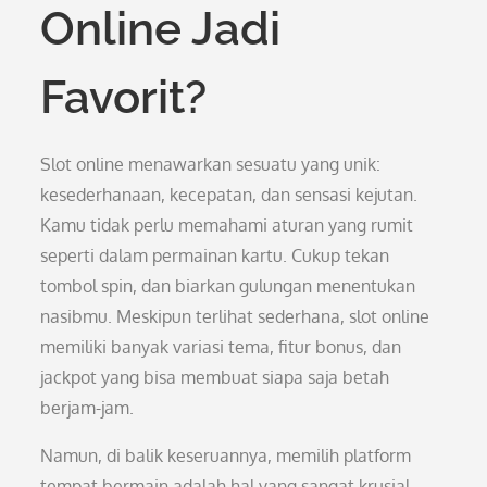
Online Jadi
Favorit?
Slot online menawarkan sesuatu yang unik:
kesederhanaan, kecepatan, dan sensasi kejutan.
Kamu tidak perlu memahami aturan yang rumit
seperti dalam permainan kartu. Cukup tekan
tombol spin, dan biarkan gulungan menentukan
nasibmu. Meskipun terlihat sederhana, slot online
memiliki banyak variasi tema, fitur bonus, dan
jackpot yang bisa membuat siapa saja betah
berjam-jam.
Namun, di balik keseruannya, memilih platform
tempat bermain adalah hal yang sangat krusial.