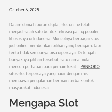
Posted
October 6, 2025
on
Dalam dunia hiburan digital, slot online telah
menjadi salah satu bentuk rekreasi paling populer,
khususnya di Indonesia. Munculnya berbagai situs
judi online memberikan pilihan yang beragam, tapi
tentu tidak semuanya bisa dipercaya. Di tengah
banyaknya pilihan tersebut, satu nama mulai
mencuri perhatian para pemain lokal—
PBNKOKO
,
situs slot terpercaya yang hadir dengan misi
membawa pengalaman bermain terbaik untuk
masyarakat Indonesia.
Mengapa Slot