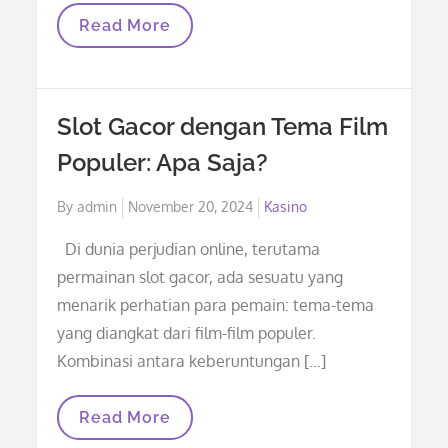
Keamanan
Read More
Dalam
Transaksi
Bermain
Slot
Online
Slot Gacor dengan Tema Film
Populer: Apa Saja?
Posted
By
admin
November 20, 2024
Kasino
on
Di dunia perjudian online, terutama
permainan slot gacor, ada sesuatu yang
menarik perhatian para pemain: tema-tema
yang diangkat dari film-film populer.
Kombinasi antara keberuntungan […]
Slot
Read More
Gacor