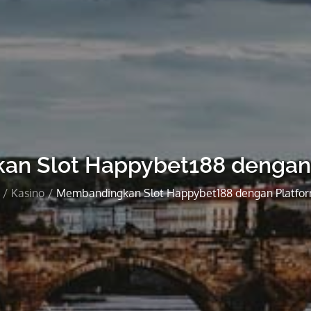
n Slot Happybet188 dengan 
Kasino
Membandingkan Slot Happybet188 dengan Platfor