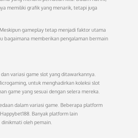
a memiliki grafik yang menarik, tetapi juga
o. Meskipun gameplay tetap menjadi faktor utama
 tahu bagaimana memberikan pengalaman bermain
 dan variasi game slot yang ditawarkannya.
crogaming, untuk menghadirkan koleksi slot
han game yang sesuai dengan selera mereka.
bedaan dalam variasi game. Beberapa platform
 Happybet188. Banyak platform lain
 dinikmati oleh pemain.