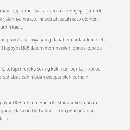
pemain dapat merasakan sensasi mengejar jackpot
erjalannya waktu. Ini adalah salah satu elemen
ebih kecil.
pun promosi lainnya yang dapat dimanfaatkan oleh
tif Happybet188 dalam memberikan bonus kepada
ik, tetapi mereka sering kali memberikan bonus
 bersahabat dan mudah dicapai oleh pemain.
 Happybet188 telah memenuhi standar keamanan
si yang jelas dan berbagai sistem pengamanan
ata.