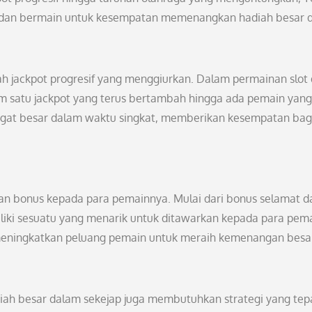
 dan bermain untuk kesempatan memenangkan hadiah besar d
lah jackpot progresif yang menggiurkan. Dalam permainan slot 
am satu jackpot yang terus bertambah hingga ada pemain ya
angat besar dalam waktu singkat, memberikan kesempatan bag
n bonus kepada para pemainnya. Mulai dari bonus selamat d
iliki sesuatu yang menarik untuk ditawarkan kepada para pema
meningkatkan peluang pemain untuk meraih kemenangan besar
ah besar dalam sekejap juga membutuhkan strategi yang tep