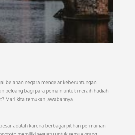
bagai belahan negara mengejar keberuntungan
kan peluang bagi para pemain untuk meraih hadiah
t? Mari kita temukan jawabannya.
besar adalah karena berbagai pilihan permainan
Tongtoto memiliki sesuatu untuk semua orang.