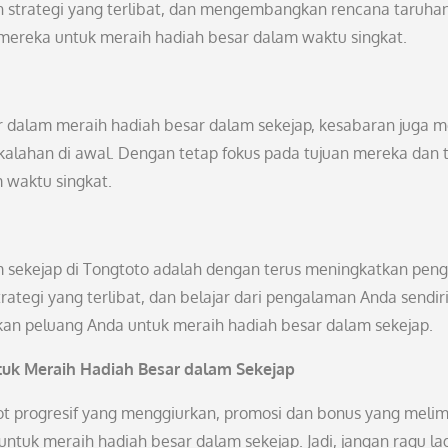
trategi yang terlibat, dan mengembangkan rencana taruhan 
mereka untuk meraih hadiah besar dalam waktu singkat.
alam meraih hadiah besar dalam sekejap, kesabaran juga me
lahan di awal. Dengan tetap fokus pada tujuan mereka dan t
 waktu singkat.
am sekejap di Tongtoto adalah dengan terus meningkatkan pe
tegi yang terlibat, dan belajar dari pengalaman Anda sendir
an peluang Anda untuk meraih hadiah besar dalam sekejap.
uk Meraih Hadiah Besar dalam Sekejap
 progresif yang menggiurkan, promosi dan bonus yang melimp
tuk meraih hadiah besar dalam sekejap. Jadi, jangan ragu l