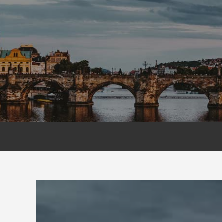
Skip
to
content