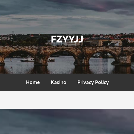
FZYYJJ
Home
Kasino
Privacy Policy