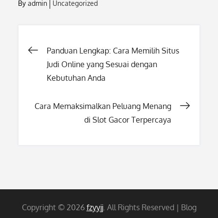
By
admin
Uncategorized
Post
Panduan Lengkap: Cara Memilih Situs
Judi Online yang Sesuai dengan
navigation
Kebutuhan Anda
Cara Memaksimalkan Peluang Menang
di Slot Gacor Terpercaya
Copyright © 2026
fzyyjj
. All Rights Reserved | Blog