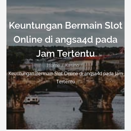
Keuntungan Bermain Slot
Online di angsa4d pada
Jam Tertentu
Home
Kasino
Keuntungan Bermain Slot Online di angsa4d pada Jam
Tertentu