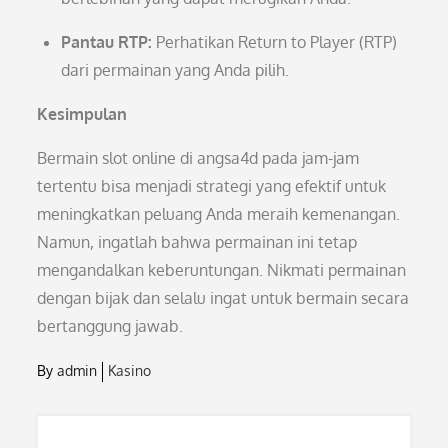
Pantau RTP:
Perhatikan Return to Player (RTP)
dari permainan yang Anda pilih.
Kesimpulan
Bermain slot online di angsa4d pada jam-jam
tertentu bisa menjadi strategi yang efektif untuk
meningkatkan peluang Anda meraih kemenangan.
Namun, ingatlah bahwa permainan ini tetap
mengandalkan keberuntungan. Nikmati permainan
dengan bijak dan selalu ingat untuk bermain secara
bertanggung jawab.
By
admin
Kasino