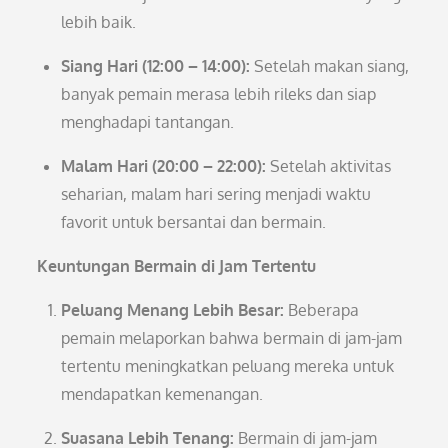
lebih baik.
Siang Hari (12:00 – 14:00):
Setelah makan siang,
banyak pemain merasa lebih rileks dan siap
menghadapi tantangan.
Malam Hari (20:00 – 22:00):
Setelah aktivitas
seharian, malam hari sering menjadi waktu
favorit untuk bersantai dan bermain.
Keuntungan Bermain di Jam Tertentu
Peluang Menang Lebih Besar:
Beberapa
pemain melaporkan bahwa bermain di jam-jam
tertentu meningkatkan peluang mereka untuk
mendapatkan kemenangan.
Suasana Lebih Tenang:
Bermain di jam-jam