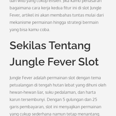
dan wild yang cukup efisien. Jika kamu penasaran
bagaimana cara kerja kedua fitur ini di slot Jungle
Fever, artikel ini akan membahas tuntas mulai dari
mekanisme permainan hingga strategi bermain
yang bisa kamu coba.
Sekilas Tentang
Jungle Fever Slot
Jungle Fever adalah permainan slot dengan tema
petualangan di tengah hutan lebat yang dihuni oleh
hewan-hewan liar, suku pedalaman, dan harta
karun tersembunyi. Dengan 5 gulungan dan 25
garis pembayaran, slot ini menyajikan permainan
yang cukup sederhana namun tetap menantang.