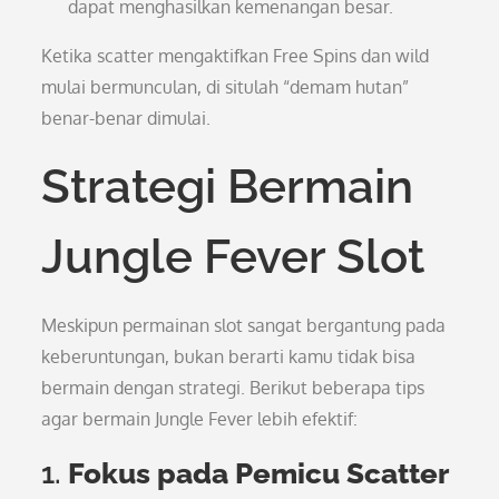
dapat menghasilkan kemenangan besar.
Ketika scatter mengaktifkan Free Spins dan wild
mulai bermunculan, di situlah “demam hutan”
benar-benar dimulai.
Strategi Bermain
Jungle Fever Slot
Meskipun permainan slot sangat bergantung pada
keberuntungan, bukan berarti kamu tidak bisa
bermain dengan strategi. Berikut beberapa tips
agar bermain Jungle Fever lebih efektif:
1.
Fokus pada Pemicu Scatter