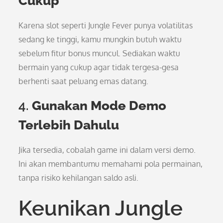
Cukup
Karena slot seperti Jungle Fever punya volatilitas
sedang ke tinggi, kamu mungkin butuh waktu
sebelum fitur bonus muncul. Sediakan waktu
bermain yang cukup agar tidak tergesa-gesa
berhenti saat peluang emas datang.
4.
Gunakan Mode Demo
Terlebih Dahulu
Jika tersedia, cobalah game ini dalam versi demo.
Ini akan membantumu memahami pola permainan,
tanpa risiko kehilangan saldo asli.
Keunikan Jungle