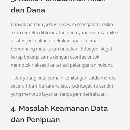
dan Dana
Banyak pemain
pohon emas 33
mengalami risiko
akun mereka diblokir atau dana yang mereka miliki
di situs judi online dibekukan apabila pihak
berwenang melakukan tindakan. Situs judi ilegal
kerap bekerja sama dengan otoritas untuk
memblokir akses jika terjadi pelanggaran hukum.
Tidak jarang pula pemain kehilangan saldo mereka
secara tiba-tiba karena situs judi ilegal itu sendiri
yang menutup layanan tanpa pemberitahuan.
4. Masalah Keamanan Data
dan Penipuan