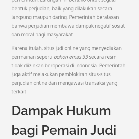
bentuk perjudian, baik yang dilakukan secara
langsung maupun daring. Pemerintah beralasan
bahwa perjudian membawa dampak negatif sosial
dan moral bagi masyarakat.
Karena itulah, situs judi online yang menyediakan
permainan seperti
pohon emas 33
secara resmi
tidak diizinkan beroperasi di Indonesia. Pemerintah
juga aktif melakukan pemblokiran situs-situs
perjudian online dan mengawasi transaksi yang
terkait.
Dampak Hukum
bagi Pemain Judi