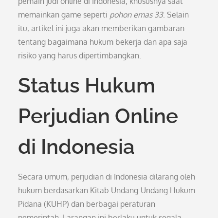
pemain judi online di Indonesia, khususnya saat
memainkan game seperti
pohon emas 33
. Selain
itu, artikel ini juga akan memberikan gambaran
tentang bagaimana hukum bekerja dan apa saja
risiko yang harus dipertimbangkan.
Status Hukum
Perjudian Online
di Indonesia
Secara umum, perjudian di Indonesia dilarang oleh
hukum berdasarkan Kitab Undang-Undang Hukum
Pidana (KUHP) dan berbagai peraturan
pemerintah. Larangan ini berlaku untuk segala