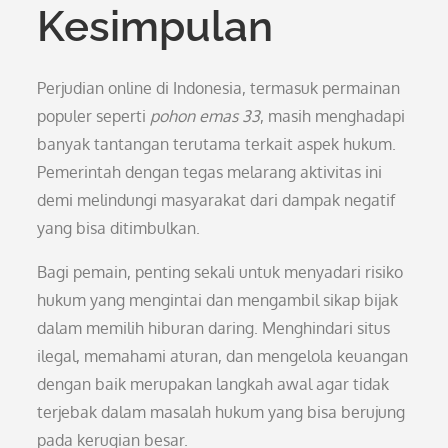
Kesimpulan
Perjudian online di Indonesia, termasuk permainan
populer seperti
pohon emas 33
, masih menghadapi
banyak tantangan terutama terkait aspek hukum.
Pemerintah dengan tegas melarang aktivitas ini
demi melindungi masyarakat dari dampak negatif
yang bisa ditimbulkan.
Bagi pemain, penting sekali untuk menyadari risiko
hukum yang mengintai dan mengambil sikap bijak
dalam memilih hiburan daring. Menghindari situs
ilegal, memahami aturan, dan mengelola keuangan
dengan baik merupakan langkah awal agar tidak
terjebak dalam masalah hukum yang bisa berujung
pada kerugian besar.