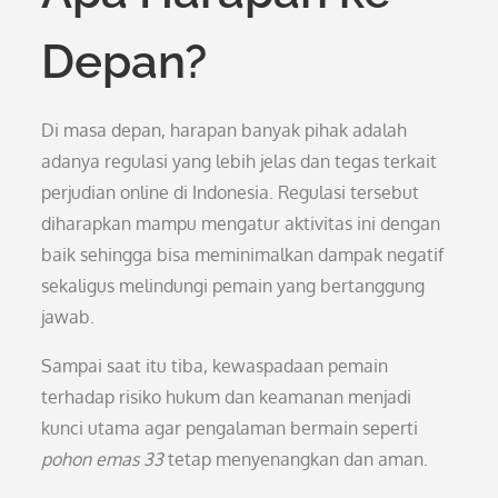
Depan?
Di masa depan, harapan banyak pihak adalah
adanya regulasi yang lebih jelas dan tegas terkait
perjudian online di Indonesia. Regulasi tersebut
diharapkan mampu mengatur aktivitas ini dengan
baik sehingga bisa meminimalkan dampak negatif
sekaligus melindungi pemain yang bertanggung
jawab.
Sampai saat itu tiba, kewaspadaan pemain
terhadap risiko hukum dan keamanan menjadi
kunci utama agar pengalaman bermain seperti
pohon emas 33
tetap menyenangkan dan aman.