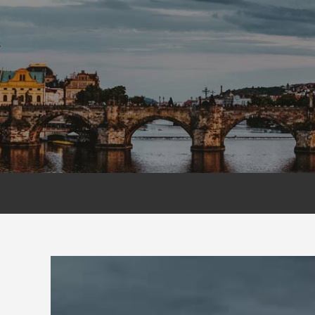
Skip
to
content