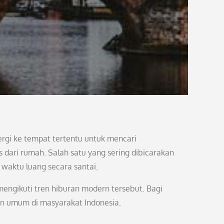
ergi ke tempat tertentu untuk mencari
 dari rumah. Salah satu yang sering dibicarakan
 waktu luang secara santai.
engikuti tren hiburan modern tersebut. Bagi
kin umum di masyarakat Indonesia.