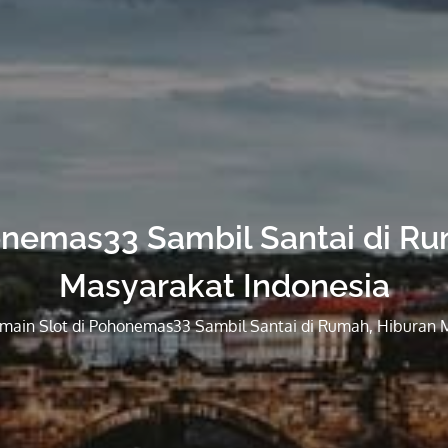
onemas33 Sambil Santai di R
Masyarakat Indonesia
main Slot di Pohonemas33 Sambil Santai di Rumah, Hiburan 