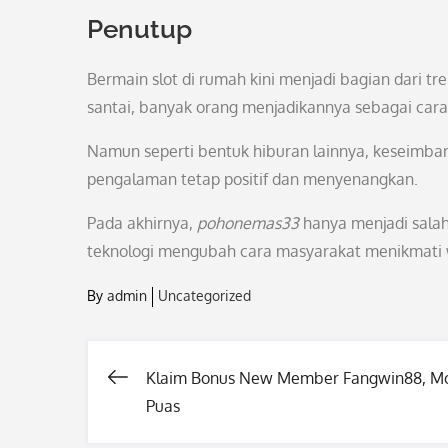
Penutup
Bermain slot di rumah kini menjadi bagian dari t
santai, banyak orang menjadikannya sebagai cara
Namun seperti bentuk hiburan lainnya, keseimban
pengalaman tetap positif dan menyenangkan.
Pada akhirnya,
pohonemas33
hanya menjadi salah
teknologi mengubah cara masyarakat menikmati 
By
admin
Uncategorized
Klaim Bonus New Member Fangwin88, M
Post
Puas