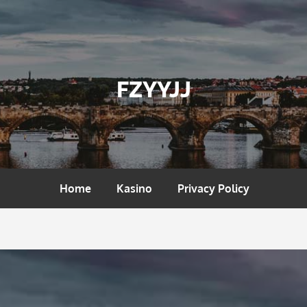
FZYYJJ
Home
Kasino
Privacy Policy