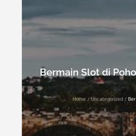
Bermain Slot di Poh
Home
Uncategorized
Ber