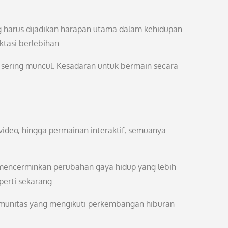
g harus dijadikan harapan utama dalam kehidupan
tasi berlebihan.
i sering muncul. Kesadaran untuk bermain secara
video, hingga permainan interaktif, semuanya
a mencerminkan perubahan gaya hidup yang lebih
perti sekarang.
omunitas yang mengikuti perkembangan hiburan