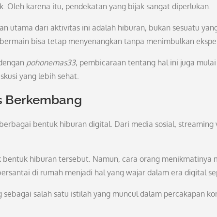
ak. Oleh karena itu, pendekatan yang bijak sangat diperlukan.
 utama dari aktivitas ini adalah hiburan, bukan sesuatu yan
 bermain bisa tetap menyenangkan tanpa menimbulkan ekspek
i dengan
pohonemas33
, pembicaraan tentang hal ini juga mula
skusi yang lebih sehat.
us Berkembang
erbagai bentuk hiburan digital. Dari media sosial, streaming 
yak bentuk hiburan tersebut. Namun, cara orang menikmatiny
bersantai di rumah menjadi hal yang wajar dalam era digital se
 sebagai salah satu istilah yang muncul dalam percakapan k