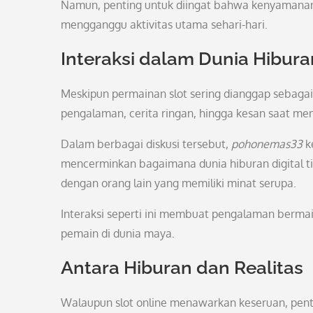
Namun, penting untuk diingat bahwa kenyamanan in
mengganggu aktivitas utama sehari-hari.
Interaksi dalam Dunia Hibura
Meskipun permainan slot sering dianggap sebagai 
pengalaman, cerita ringan, hingga kesan saat me
Dalam berbagai diskusi tersebut,
pohonemas33
ke
mencerminkan bagaimana dunia hiburan digital tid
dengan orang lain yang memiliki minat serupa.
Interaksi seperti ini membuat pengalaman bermai
pemain di dunia maya.
Antara Hiburan dan Realitas
Walaupun slot online menawarkan keseruan, pent