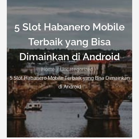
5 Slot Habanero Mobile
Terbaik yang Bisa
Dimainkan di Android
Home
Uncategorized
5 Slot Habanero Mobile Terbaik yang Bisa Dimainkan
di Android