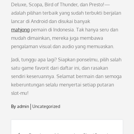
Deluxe, Scopa, Bird of Thunder, dan Presto!—
adalah pilihan terbaik yang sudah terbukti berjalan
lancar di Android dan disukai banyak
mahjong
pemain di Indonesia. Tak hanya seru dan
mudah dimainkan, mereka juga membawa
pengalaman visual dan audio yang memuaskan.
Jadi, tunggu apa lagi? Siapkan ponselmu, pilih salah
satu game favorit dari daftar ini, dan rasakan
sendiri keseruannya. Selamat bermain dan semoga
keberuntungan selalu menyertai setiap putaran
slot-mu!
By
admin
Uncategorized