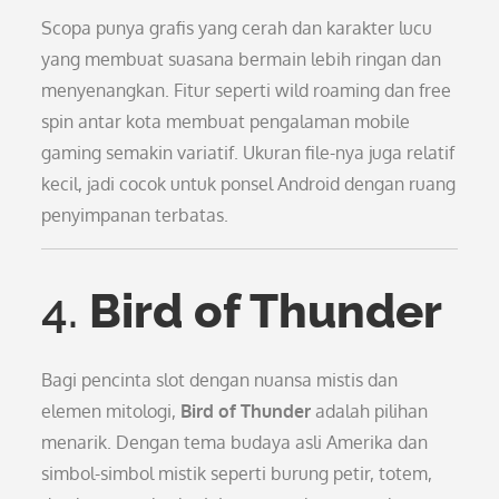
Scopa punya grafis yang cerah dan karakter lucu
yang membuat suasana bermain lebih ringan dan
menyenangkan. Fitur seperti wild roaming dan free
spin antar kota membuat pengalaman mobile
gaming semakin variatif. Ukuran file-nya juga relatif
kecil, jadi cocok untuk ponsel Android dengan ruang
penyimpanan terbatas.
4.
Bird of Thunder
Bagi pencinta slot dengan nuansa mistis dan
elemen mitologi,
Bird of Thunder
adalah pilihan
menarik. Dengan tema budaya asli Amerika dan
simbol-simbol mistik seperti burung petir, totem,