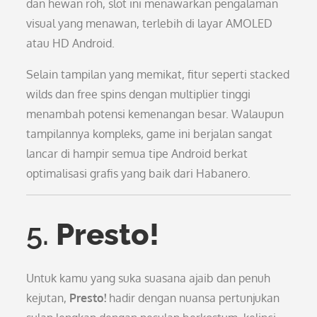
dan hewan roh, slot ini menawarkan pengalaman
visual yang menawan, terlebih di layar AMOLED
atau HD Android.
Selain tampilan yang memikat, fitur seperti stacked
wilds dan free spins dengan multiplier tinggi
menambah potensi kemenangan besar. Walaupun
tampilannya kompleks, game ini berjalan sangat
lancar di hampir semua tipe Android berkat
optimalisasi grafis yang baik dari Habanero.
5.
Presto!
Untuk kamu yang suka suasana ajaib dan penuh
kejutan,
Presto!
hadir dengan nuansa pertunjukan