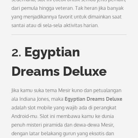
dari pemula hingga veteran. Tak heran jika banyak
yang menjadikannya favorit untuk dimainkan saat
santai atau di sela-sela aktivitas harian.
2.
Egyptian
Dreams Deluxe
Jika kamu suka tema Mesir kuno dan petualangan
ala Indiana Jones, maka
Egyptian Dreams Deluxe
adalah slot mobile yang wajib ada di perangkat
Android-mu. Slot ini membawa kamu ke dunia
penuh misteri piramida dan dewa-dewa Mesir,
dengan latar belakang gurun yang eksotis dan