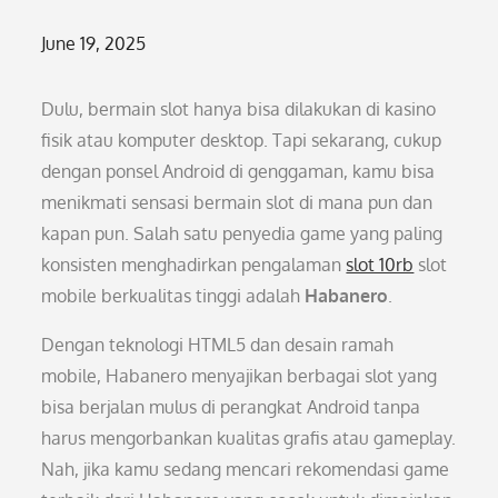
Posted
June 19, 2025
on
Dulu, bermain slot hanya bisa dilakukan di kasino
fisik atau komputer desktop. Tapi sekarang, cukup
dengan ponsel Android di genggaman, kamu bisa
menikmati sensasi bermain slot di mana pun dan
kapan pun. Salah satu penyedia game yang paling
konsisten menghadirkan pengalaman
slot 10rb
slot
mobile berkualitas tinggi adalah
Habanero
.
Dengan teknologi HTML5 dan desain ramah
mobile, Habanero menyajikan berbagai slot yang
bisa berjalan mulus di perangkat Android tanpa
harus mengorbankan kualitas grafis atau gameplay.
Nah, jika kamu sedang mencari rekomendasi game